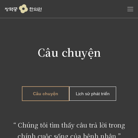
콘
텐
츠
로
건
너
뛰
Câu chuyện
기
Câu chuyện
Lịch sử phát triển
“ Chúng tôi tìm thấy câu trả lời trong
chính cuộc sống của bệnh nhân ”