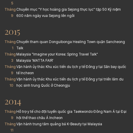
5
Tháng
Chuyên mục "Y học hoàng gia Sejong thực lục" tập 50 Kỷ niệm
9
600 năm ngày vua Sejong lên ngôi
2015
Tháng
Chuyến tham quan Donguibonga Healing Town quận Sancheong
1
Talk
Tháng
Malaysia "Imagine your Korea: Spring Travel Talk"
3
Malaysia ‘MATTA FAIR’
Tháng
Vận hành ủy thác Khu xúc tiến du lịch y tế Đông y tại Sân bay quốc
9
tế Incheon
Tháng
Vận hành ủy thác Khu xúc tiến du lịch y tế Đông y tại triển lãm du
10
học sinh trung Quốc ở Cheongju
2014
Tháng
Hỗ trợ y tế cho đội tuyển quốc gia Taekwondo Đông Nam Á tại Đại
9
hội thể thao châu Á Incheon
Tháng
Vận hành trung tâm quảng bá K-Beauty tại Malaysia
11