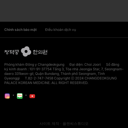
Chính sách bảo mật
Điều khoản dịch vụ
Phòng khám Đông y Changdeokgung Đại diện: Choi Joori Số đăng
ký kinh doanh : 101-91-37754 Tầng 3, Tòa nhà Jeongja Star, 7, Seongnam-
daero 331beon-gil, Quận Bundang, Thành phố Seongnam, Tỉnh
Gyeonggi T.82-2-747-7458 Copyright ⓒ 2024 CHANGDEOKGUNG
PALACE KOREAN MEDICINE. ALL RIGHT RESERVED.
사이트 제작 · 플랜씨스튜디오