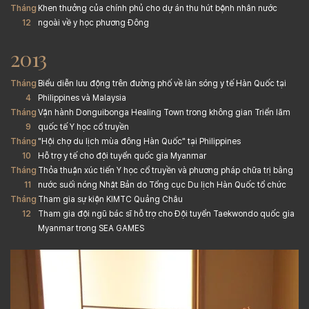
Tháng
Khen thưởng của chính phủ cho dự án thu hút bệnh nhân nước
12
ngoài về y học phương Đông
2013
Tháng
Biểu diễn lưu động trên đường phố về làn sóng y tế Hàn Quốc tại
4
Philippines và Malaysia
Tháng
Vận hành Donguibonga Healing Town trong không gian Triển lãm
9
quốc tế Y học cổ truyền
Tháng
"Hội chợ du lịch mùa đông Hàn Quốc" tại Philippines
10
Hỗ trợ y tế cho đội tuyển quốc gia Myanmar
Tháng
Thỏa thuận xúc tiến Y học cổ truyền và phương pháp chữa trị bằng
11
nước suối nóng Nhật Bản do Tổng cục Du lịch Hàn Quốc tổ chức
Tháng
Tham gia sự kiện KIMTC Quảng Châu
12
Tham gia đội ngũ bác sĩ hỗ trợ cho Đội tuyển Taekwondo quốc gia
Myanmar trong SEA GAMES