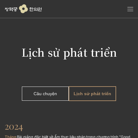
콘
텐
츠
로
건
너
뛰
Lịch sử phát triển
기
Câu chuyện
Lịch sử phát triển
2024
Tháng
Bài giảng đặc biệt về Ẩm thực liệu pháp trong chương trình “Good