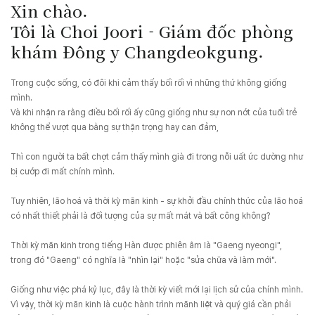
Xin chào.
Tôi là Choi Joori - Giám đốc phòng
khám Đông y Changdeokgung.
Trong cuộc sống, có đôi khi cảm thấy bối rối vì những thứ không giống
mình.
Và khi nhận ra rằng điều bối rối ấy cũng giống như sự non nớt của tuổi trẻ
không thể vượt qua bằng sự thận trọng hay can đảm,
Thì con người ta bất chợt cảm thấy mình già đi trong nỗi uất ức dường như
bị cướp đi mất chính mình.
Tuy nhiên, lão hoá và thời kỳ mãn kinh - sự khởi đầu chính thức của lão hoá
có nhất thiết phải là đối tượng của sự mất mát và bất công không?
Thời kỳ mãn kinh trong tiếng Hàn được phiên âm là "Gaeng nyeongi",
trong đó "Gaeng" có nghĩa là "nhìn lại" hoặc "sửa chữa và làm mới".
Giống như việc phá kỷ lục, đây là thời kỳ viết mới lại lịch sử của chính mình.
Vì vậy, thời kỳ mãn kinh là cuộc hành trình mãnh liệt và quý giá cần phải