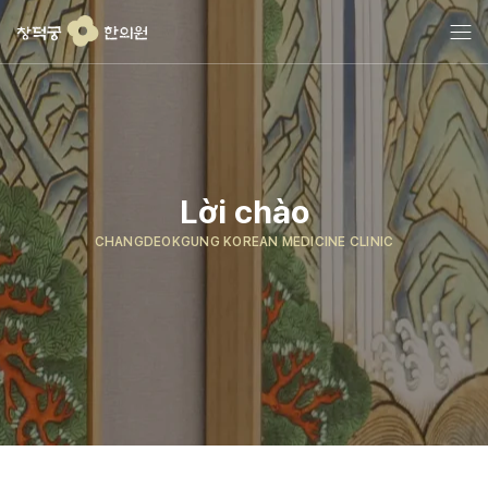
콘
텐
츠
로
건
너
뛰
기
Lời chào
CHANGDEOKGUNG KOREAN MEDICINE CLINIC