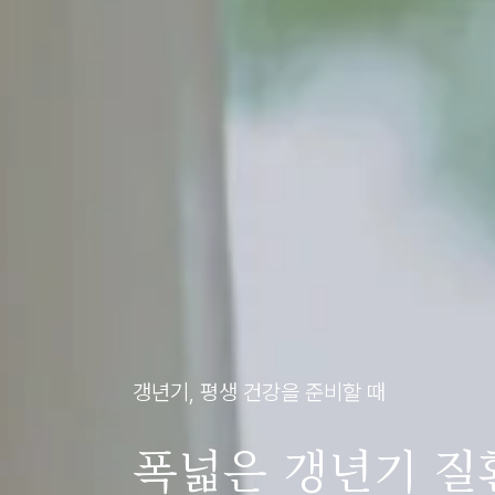
갱년기, 평생 건강을 준비할 때
폭넓은 갱년기 질