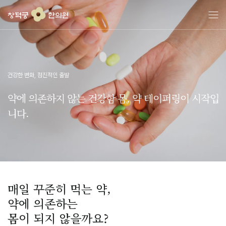
콘
텐
츠
로
건
너
뛰
건강한 변화, 점진적인 출발
기
약에 의존하지 않는 건강함 몸, 약 테이퍼링이 시작입
니다.
매일 꾸준히 먹는 약,
약에 의존하는
몸이 되지 않을까요?